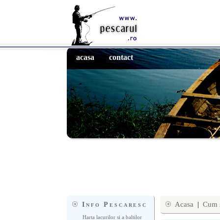
acasa
contact
Info Pescaresc
Acasa
|
Cum s
Harta lacurilor si a baltilor