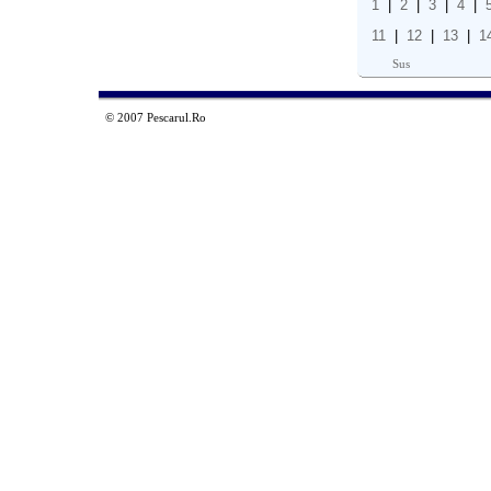
1
|
2
|
3
|
4
|
11
|
12
|
13
|
1
Sus
© 2007 Pescarul.Ro